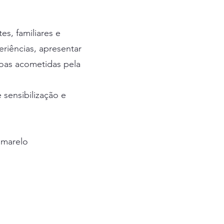
s, familiares e
riências, apresentar
soas acometidas pela
 sensibilização e
amarelo