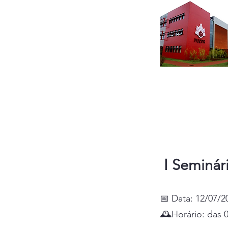
I Seminár
📅 Data: 12/07/2
🕰️Horário: das 