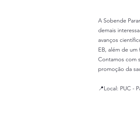
A Sobende Paraná
demais interessa
avanços científi
EB, além de um f
Contamos com sua
promoção da sa
📍Local: PUC - P