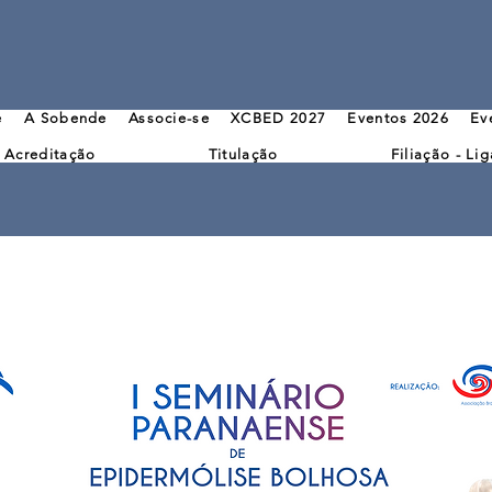
e
A Sobende
Associe-se
XCBED 2027
Eventos 2026
Ev
Acreditação
Titulação
Filiação - L