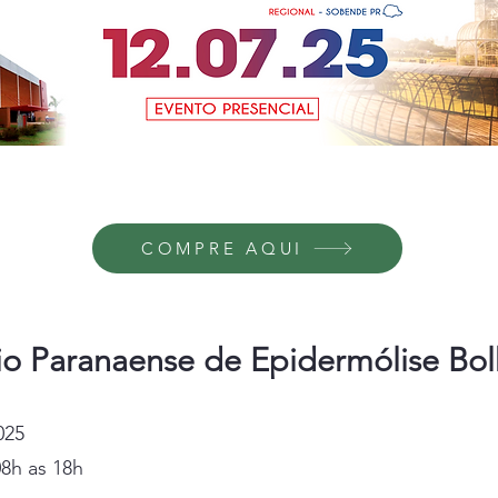
COMPRE AQUI
io Paranaense de Epidermólise Bo
025
08h as 18h