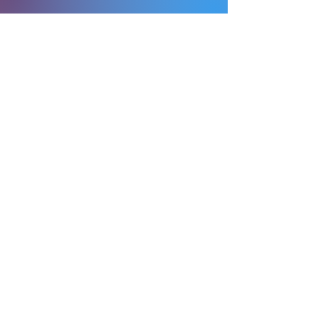
A Associação Brasileira de Enfermagem em
Dermatologia - SOBENDE – É uma entidade civil sem
fins lucrativos e de caráter exclusivamente cientifico
cultural. Fundada em 1997 durante o congresso
brasileiro de enfermagem, em Belo Horizonte, dando
inicio a suas atividades em janeiro de 1998.